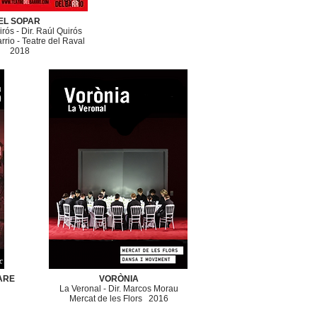
EL SOPAR
irós
- Dir. Raúl Quirós
rrio -
Teatre del Raval
2018
ARE
VORÒNIA
La Veronal -
Dir. Marcos Morau
Mercat de les Flors
2016